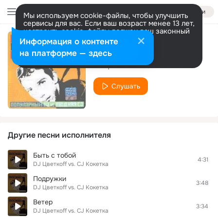
Войти
Мы используем cookie-файлы, чтобы улучшить
сервисы для вас. Если ваш возраст менее 13 лет,
настроить cookie-файлы должен ваш законный
представитель.
Больше информации
Информация о контенте
Прощай
Разрешить все
Настроить
на платформе — здесь
DJ Цветкoff vs. CJ Кокетка
Слушать
Другие песни исполнителя
Быть с тобой
4:31
DJ Цветкoff vs. CJ Кокетка
Подружки
3:48
DJ Цветкoff vs. CJ Кокетка
Ветер
3:34
DJ Цветкoff vs. CJ Кокетка