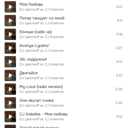
Моя Любовь
3:01
DJ Цветкoff vs. CJ Кокетка
Питер танцует со мной
5:11
DJ Цветкoff vs. CJ Кокетка
Юноши (radio up)
3:18
DJ Цветкoff vs. CJ Кокетка
Avariya-Lyubov'
3:27
DJ Цветкoff vs. CJ Кокетка
Эй, подружки!
4:13
DJ Цветкoff vs. CJ Кокетка
Двигайся
3:37
DJ Цветкoff vs. CJ Кокетка
My Love (radio version)
3:26
DJ Цветкoff vs. CJ Кокетка
Они звучат снова
3:35
DJ Цветкoff vs. CJ Кокетка
CJ Koketka - Моя любовь
5:12
DJ Цветкoff vs. CJ Кокетка
Давай давай юноши