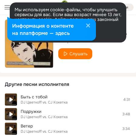
Войти
Мы используем cookie-файлы, чтобы улучшить
сервисы для вас. Если ваш возраст менее 13 лет,
настроить cookie-файлы должен ваш законный
представитель.
Больше информации
Информация о контенте
Я ХОЧУ БЫТЬ 100БОЙ
Разрешить все
Настроить
на платформе — здесь
DJ Цветкoff vs. CJ Кокетка
Слушать
Другие песни исполнителя
Быть с тобой
4:31
DJ Цветкoff vs. CJ Кокетка
Подружки
3:48
DJ Цветкoff vs. CJ Кокетка
Ветер
3:34
DJ Цветкoff vs. CJ Кокетка