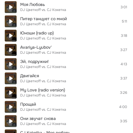
Моя Любовь
3:01
DJ Цветкoff vs. CJ Кокетка
Питер танцует со мной
5:11
DJ Цветкoff vs. CJ Кокетка
Юноши (radio up)
3:18
DJ Цветкoff vs. CJ Кокетка
Avariya-Lyubov'
3:27
DJ Цветкoff vs. CJ Кокетка
Эй, подружки!
4:13
DJ Цветкoff vs. CJ Кокетка
Двигайся
3:37
DJ Цветкoff vs. CJ Кокетка
My Love (radio version)
3:26
DJ Цветкoff vs. CJ Кокетка
Прощай
4:00
DJ Цветкoff vs. CJ Кокетка
Они звучат снова
3:35
DJ Цветкoff vs. CJ Кокетка
CJ Koketka - Моя любовь