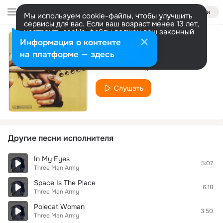
Войти
Мы используем cookie-файлы, чтобы улучшить
сервисы для вас. Если ваш возраст менее 13 лет,
настроить cookie-файлы должен ваш законный
представитель.
Больше информации
Информация о контенте
Daze
Разрешить все
Настроить
на платформе — здесь
Three Man Army
Слушать
Другие песни исполнителя
In My Eyes
5:07
Three Man Army
Space Is The Place
6:18
Three Man Army
Polecat Woman
3:50
Three Man Army