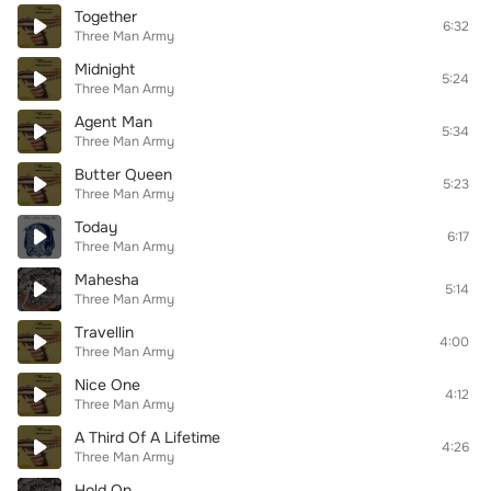
Together
6:32
Three Man Army
Midnight
5:24
Three Man Army
Agent Man
5:34
Three Man Army
Butter Queen
5:23
Three Man Army
Today
6:17
Three Man Army
Mahesha
5:14
Three Man Army
Travellin
4:00
Three Man Army
Nice One
4:12
Three Man Army
A Third Of A Lifetime
4:26
Three Man Army
Hold On