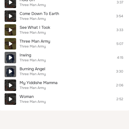
3:37
Three Man Army
Come Down To Earth
3:54
Three Man Army
See What I Took
3:33
Three Man Army
Three Man Army
5:07
Three Man Army
Irwing
4:15
Three Man Army
Burning Angel
3:30
Three Man Army
My Yiddishe Mamma
2:06
Three Man Army
Woman
2:52
Three Man Army