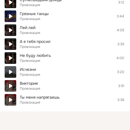
3:12
Провокация
Грязные танцы
3:44
Провокация
Лей лей
4:05
Провокация
А я тебя просил
3:35
Провокация
Не буду любить
4:00
Провокация
Исчезни
3:20
Провокация
Виктория
3:51
Провокация
Ты меня напрягаешь
3:36
Провокация