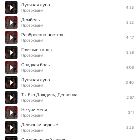
Лунявая луна
4:33
Провокация
Дембель
3:32
Провокация
Разбросана постель
4:47
Провокация
Грязные танцы
3:38
Провокация
Сладкая боль
4:06
Провокация
Лунявая луна
3:40
Провокация
Ты Его Дождись, Девчонка...
2:57
Провокация
Не учи меня
3:11
Провокация
Девчонки видные
3:25
Провокация
Сумасшедший дождь