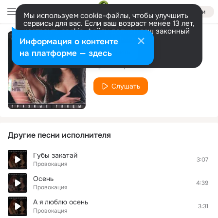
Войти
Мы используем cookie-файлы, чтобы улучшить
сервисы для вас. Если ваш возраст менее 13 лет,
настроить cookie-файлы должен ваш законный
представитель.
Больше информации
Информация о контенте
Два сердца
Разрешить все
Настроить
на платформе — здесь
Провокация
Слушать
Другие песни исполнителя
Губы закатай
3:07
Провокация
Осень
4:39
Провокация
А я люблю осень
3:31
Провокация