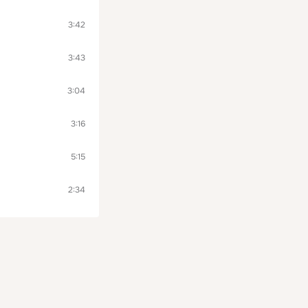
3:42
3:43
3:04
3:16
5:15
2:34