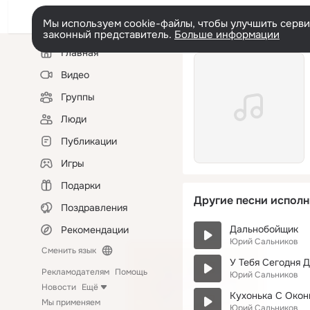
Мы используем cookie-файлы, чтобы улучшить сервис
законный представитель.
Больше информации
Левая
Главная
колонка
Видео
Группы
Люди
Публикации
Игры
Подарки
Другие песни исполн
Поздравления
Дальнобойщик
Рекомендации
Юрий Сальников
Сменить язык
У Тебя Сегодня 
Рекламодателям
Помощь
Юрий Сальников
Новости
Ещё
Кухонька С Око
Мы применяем
Юрий Сальников