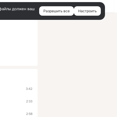
Войти
e-файлы должен ваш
Разрешить все
Настроить
Правая
колонка
3:42
2:33
2:58