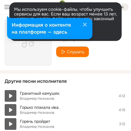
Войти
Мы используем cookie-файлы, чтобы улучшить
сервисы для вас. Если ваш возраст менее 13 лет,
настроить cookie-файлы должен ваш законный
представитель.
Больше информации
Информация о контенте
Догорает свеча
Разрешить все
Настроить
на платформе — здесь
Владимир Незнанов
Слушать
Другие песни исполнителя
Гранитный камушек
4:12
Владимир Незнанов
Горько плакала ива.
4:15
Владимир Незнанов
Горечь пройдет
3:12
Владимир Незнанов