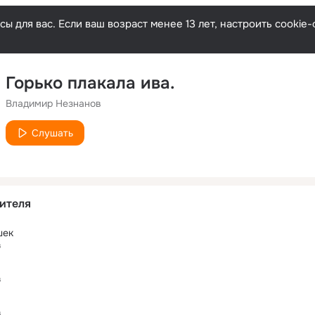
ы для вас. Если ваш возраст менее 13 лет, настроить cooki
Горько плакала ива.
Владимир Незнанов
Слушать
ителя
шек
в
в
в