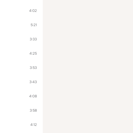
4:02
5:21
3:33
4:25
3:53
3:43
4:08
3:58
4:12