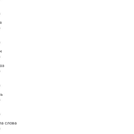
в
я
в
в
м
в
оз
в
в
вь
в
в
ла слова
в