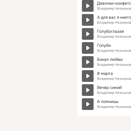
Девочки-конфет
Владимир Незнано
А для вас я никт
Владимир Незнано
Голубоглазая
Владимир Незнано
Голуби
Владимир Незнано
Бокал любви
Владимир Незнано
8 марта
Владимир Незнано
Вечер синий
Владимир Незнано
А помнишь
Владимир Незнано