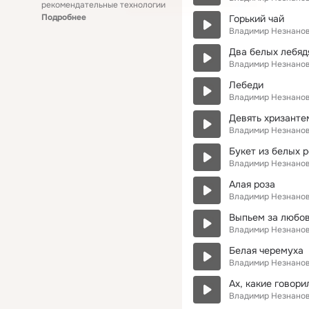
рекомендательные технологии
Подробнее
Горький чай
Владимир Незнано
Два белых лебяд
Владимир Незнано
Лебеди
Владимир Незнано
Девять хризанте
Владимир Незнано
Букет из белых р
Владимир Незнано
Алая роза
Владимир Незнано
Выпьем за любо
Владимир Незнано
Белая черемуха
Владимир Незнано
Ах, какие говори
Владимир Незнано