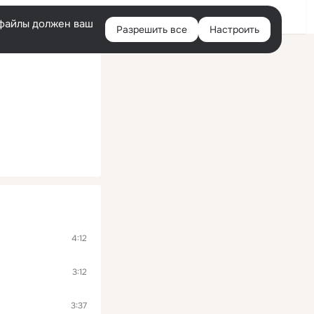
Войти
e-файлы должен ваш
Разрешить все
Настроить
Правая
колонка
4:12
3:12
3:37