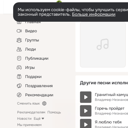
Мы используем cookie-файлы, чтобы улучшить сервис
законный представитель.
Больше информации
Левая
Главная
колонка
Видео
Группы
Люди
Публикации
Игры
Подарки
Другие песни исполн
Поздравления
Гранитный каму
Рекомендации
Владимир Незнано
Сменить язык
Горечь пройдет
Рекламодателям
Помощь
Владимир Незнано
Новости
Ещё
Я люблю тебя
Мы применяем
Владимир Незнано