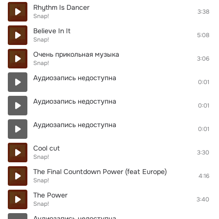
Rhythm Is Dancer
3:38
Snap!
Believe In It
5:08
Snap!
Очень прикольная музыка
3:06
Snap!
Аудиозапись недоступна
0:01
Аудиозапись недоступна
0:01
Аудиозапись недоступна
0:01
Cool cut
3:30
Snap!
The Final Countdown Power (feat Europe)
4:16
Snap!
The Power
3:40
Snap!
Аудиозапись недоступна