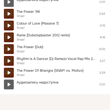
0:01
The Power '96
3:54
Snap!
Colour of Love (Massive 7)
4:15
Snap!
Rame (Dubstepbaster 2012 remix)
6:16
Snap!
The Power (Dub)
5:05
Snap!
Rhythm Is A Dancer (Dj Ramezz Vocal Rap Mix 2020)
3:27
Snap!
The Power Of Bhangra (SNAP! vs. Motivo)
3:29
Snap!
Аудиозапись недоступна
0:01