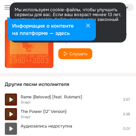
Войти
Мы используем cookie-файлы, чтобы улучшить
сервисы для вас. Если ваш возраст менее 13 лет,
настроить cookie-файлы должен ваш законный
представитель.
Больше информации
Информация о контенте
Rame ( Tony Igy Remix )
Разрешить все
Настроить
на платформе — здесь
Snap!
Слушать
Другие песни исполнителя
Rame (Beloved) [feat. Rukmani]
3:57
Snap!
The Power (12" Version)
3:38
Snap!
Аудиозапись недоступна
0:01