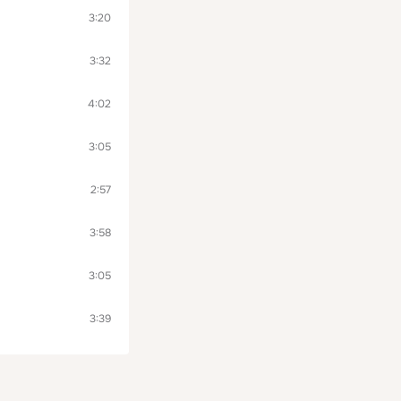
3:20
3:32
4:02
3:05
2:57
3:58
3:05
3:39