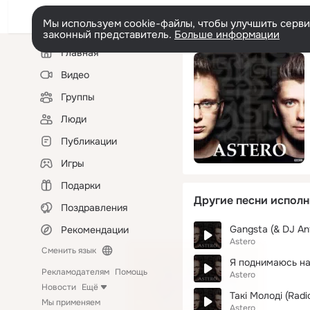
Мы используем cookie-файлы, чтобы улучшить сервис
законный представитель.
Больше информации
Левая
Главная
колонка
Видео
Группы
Люди
Публикации
Игры
Подарки
Другие песни исполн
Поздравления
Gangsta (& DJ Ant
Рекомендации
Astero
Сменить язык
Я поднимаюсь над
Рекламодателям
Помощь
Astero
Новости
Ещё
Такі Молоді (Radi
Мы применяем
Astero