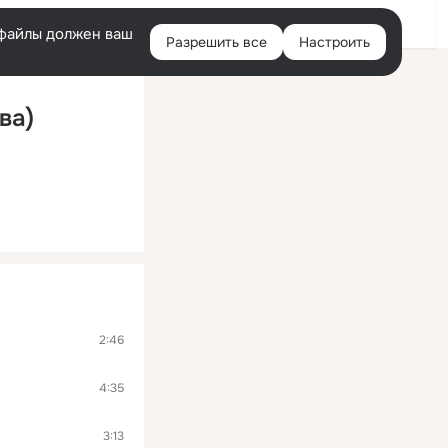
Войти
e-файлы должен ваш
Разрешить все
Настроить
Правая
колонка
ва)
2:46
4:35
3:13