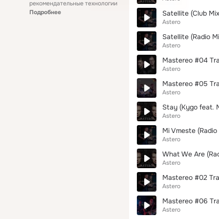
рекомендательные технологии
Подробнее
Satellite (Club Mix
Astero
Satellite (Radio Mi
Astero
Mastereo #04 Tra
Astero
Mastereo #05 Tr
Astero
Stay (Kygo feat.
Astero
Mi Vmeste (Radio 
Astero
What We Are (Rad
Astero
Mastereo #02 Tra
Astero
Mastereo #06 Tr
Astero