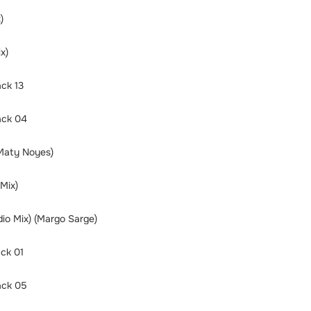
)
x)
ck 13
ack 04
 Maty Noyes)
Mix)
io Mix) (Margo Sarge)
ck 01
ack 05