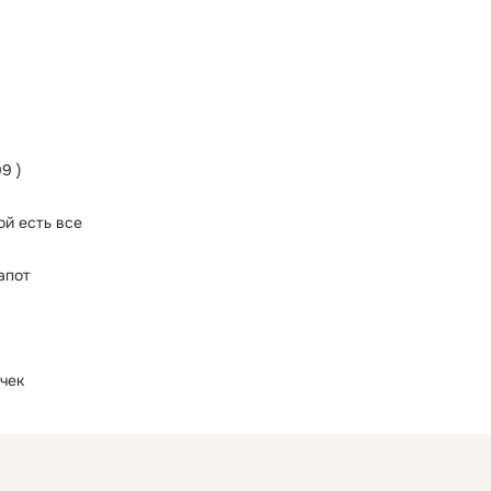
9 )
ой есть все
апот
чек