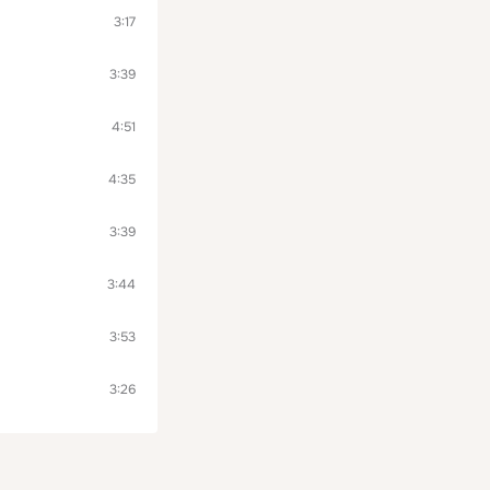
3:17
3:39
4:51
4:35
3:39
3:44
3:53
3:26