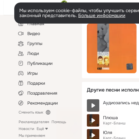
Мы используем cookie-файлы, чтобы улучшить сервис
законный представитель.
Больше информации
Левая
Главная
колонка
Видео
Группы
Люди
Публикации
Игры
Подарки
Другие песни исполн
Поздравления
Аудиозапись нед
Рекомендации
Сменить язык
Плюша
Рекламодателям
Помощь
Карт-Бланш
Новости
Ещё
Юля
Мы применяем
Карт-Бланш