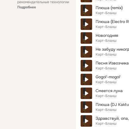
рекомендательные технологии
Подробнее
Плюша (remix)
Карт-Бланш
Плюша (Electro R
Карт-Бланш
Новогодняя
Карт-Бланш
Не забуду никог
Карт-Бланш
Песня Извозчика
Карт-Бланш
Gogol'-mogol'
Карт-Бланш
Смеется луна
Карт-Бланш
Плюша (DJ Kaktu
Карт-Бланш
Здравствуй, опа,
Карт-Бланш