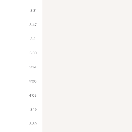
3:31
3:47
3:21
3:39
3:24
4:00
4:03
3:19
3:39