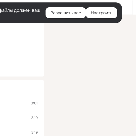
Войти
e-файлы должен ваш
Разрешить все
Настроить
Правая
колонка
0:01
3:19
3:19