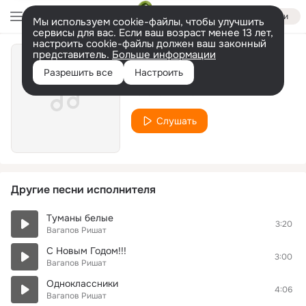
Войти
Мы используем cookie-файлы, чтобы улучшить
сервисы для вас. Если ваш возраст менее 13 лет,
настроить cookie-файлы должен ваш законный
представитель.
Больше информации
Надо жить
Разрешить все
Настроить
Вагапов Ришат
Слушать
Другие песни исполнителя
Туманы белые
3:20
Вагапов Ришат
С Новым Годом!!!
3:00
Вагапов Ришат
Одноклассники
4:06
Вагапов Ришат