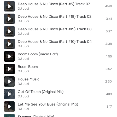
Deep House & Nu Disco (Part #5) Track 07
4:49
DJ Judi
Deep House & Nu Disco (Part #19) Track 03
3:41
DJ Judi
Deep House & Nu Disco (Part #19) Track 08
5:27
DJ Judi
Deep House & Nu Disco (Part #10) Track 04
4:38
DJ Judi
Boom Boom (Radio Edit)
1:55
DJ Judi
Boom Boom
2:52
DJ Judi
House Music
2:30
DJ Judi
Out Of Touch (Original Mix)
4:19
DJ Judi
Let Me See Your Eyes (Original Mix)
3:17
DJ Judi
Summer (Original Mix)