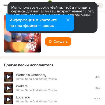
Войти
Мы используем cookie-файлы, чтобы улучшить
сервисы для вас. Если ваш возраст менее 13 лет,
настроить cookie-файлы должен ваш законный
представитель.
Больше информации
Информация о контенте
Gardenia Flower
Разрешить все
Настроить
на платформе — здесь
Hiromi Sano And Kimura Yoshio
Слушать
Другие песни исполнителя
Woman's Obstinacy
4:19
Hiromi Sano And Kimura Yoshio
Wakare
3:42
Hiromi Sano And Kimura Yoshio
Love You
2:44
Hiromi Sano And Kimura Yoshio