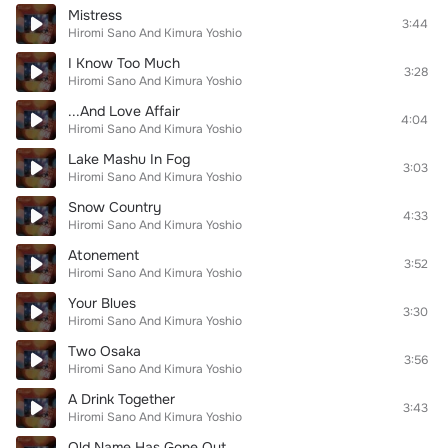
Mistress
3:44
Hiromi Sano And Kimura Yoshio
I Know Too Much
3:28
Hiromi Sano And Kimura Yoshio
...And Love Affair
4:04
Hiromi Sano And Kimura Yoshio
Lake Mashu In Fog
3:03
Hiromi Sano And Kimura Yoshio
Snow Country
4:33
Hiromi Sano And Kimura Yoshio
Atonement
3:52
Hiromi Sano And Kimura Yoshio
Your Blues
3:30
Hiromi Sano And Kimura Yoshio
Two Osaka
3:56
Hiromi Sano And Kimura Yoshio
A Drink Together
3:43
Hiromi Sano And Kimura Yoshio
Old Name Has Gone Out