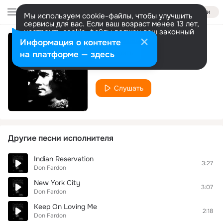
Войти
Мы используем cookie-файлы, чтобы улучшить
сервисы для вас. Если ваш возраст менее 13 лет,
настроить cookie-файлы должен ваш законный
представитель.
Больше информации
Информация о контенте
I Need Somebody
Разрешить все
Настроить
на платформе — здесь
Don Fardon
Слушать
Другие песни исполнителя
Indian Reservation
3:27
Don Fardon
New York City
3:07
Don Fardon
Keep On Loving Me
2:18
Don Fardon