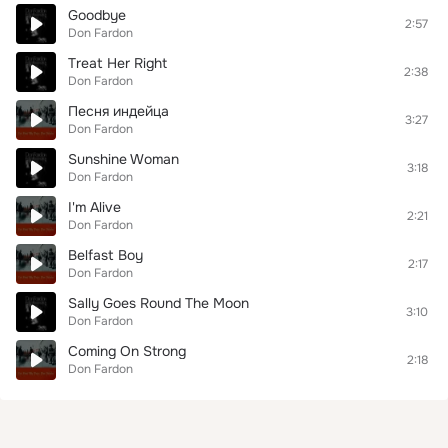
Goodbye
2:57
Don Fardon
Treat Her Right
2:38
Don Fardon
Песня индейца
3:27
Don Fardon
Sunshine Woman
3:18
Don Fardon
I'm Alive
2:21
Don Fardon
Belfast Boy
2:17
Don Fardon
Sally Goes Round The Moon
3:10
Don Fardon
Coming On Strong
2:18
Don Fardon