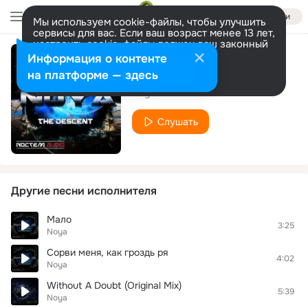
Войти
Мы используем cookie-файлы, чтобы улучшить
сервисы для вас. Если ваш возраст менее 13 лет,
настроить cookie-файлы должен ваш законный
представитель.
Больше информации
Информация о контенте
Одинокой Ночью
Разрешить все
Настроить
на платформе — здесь
Noya
Слушать
Другие песни исполнителя
Мало
3:25
Noya
Сорви меня, как гроздь ря
4:02
Noya
Without A Doubt (Original Mix)
5:39
Noya