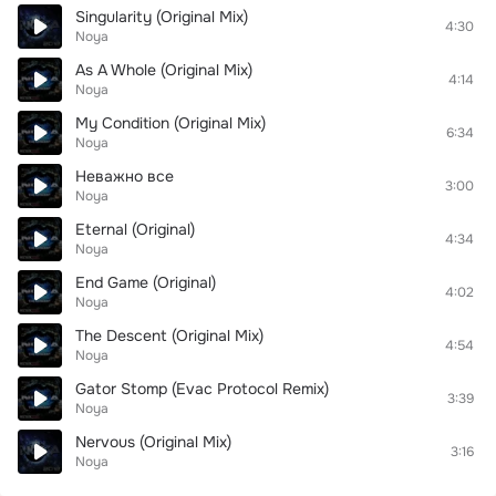
Singularity (Original Mix)
4:30
Noya
As A Whole (Original Mix)
4:14
Noya
My Condition (Original Mix)
6:34
Noya
Неважно все
3:00
Noya
Eternal (Original)
4:34
Noya
End Game (Original)
4:02
Noya
The Descent (Original Mix)
4:54
Noya
Gator Stomp (Evac Protocol Remix)
3:39
Noya
Nervous (Original Mix)
3:16
Noya