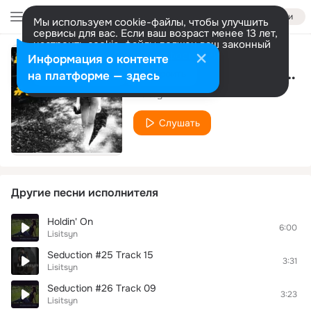
Войти
Мы используем cookie-файлы, чтобы улучшить
сервисы для вас. Если ваш возраст менее 13 лет,
настроить cookie-файлы должен ваш законный
представитель.
Больше информации
Информация о контенте
Lost Yourself (feat. JT Mak)
Разрешить все
Настроить
на платформе — здесь
Lisitsyn
Слушать
Другие песни исполнителя
Holdin' On
6:00
Lisitsyn
Seduction #25 Track 15
3:31
Lisitsyn
Seduction #26 Track 09
3:23
Lisitsyn