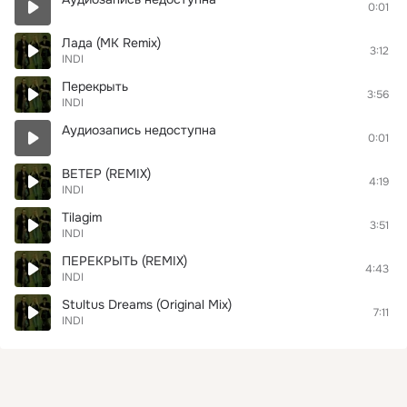
0:01
Лада (MK Remix)
3:12
INDI
Перекрыть
3:56
INDI
Аудиозапись недоступна
0:01
ВЕТЕР (REMIX)
4:19
INDI
Tilagim
3:51
INDI
ПЕРЕКРЫТЬ (REMIX)
4:43
INDI
Stultus Dreams (Original Mix)
7:11
INDI