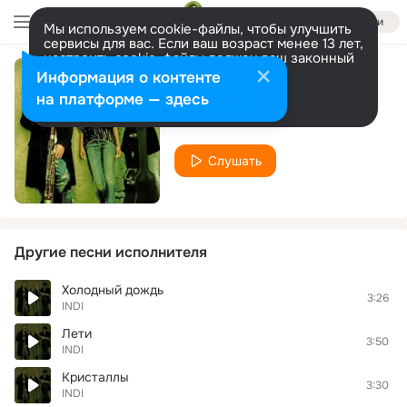
Войти
Мы используем cookie-файлы, чтобы улучшить
сервисы для вас. Если ваш возраст менее 13 лет,
настроить cookie-файлы должен ваш законный
представитель.
Больше информации
Информация о контенте
Goloss krovi
Разрешить все
Настроить
на платформе — здесь
INDI
Слушать
Другие песни исполнителя
Холодный дождь
3:26
INDI
Лети
3:50
INDI
Кристаллы
3:30
INDI