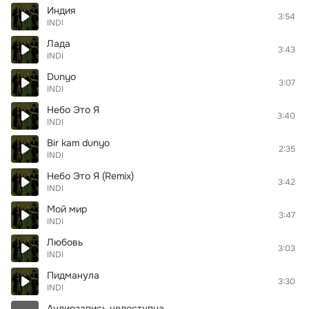
Индия
3:54
INDI
Лада
3:43
INDI
Dunyo
3:07
INDI
Небо Это Я
3:40
INDI
Bir kam dunyo
2:35
INDI
Небо Это Я (Remix)
3:42
INDI
Мой мир
3:47
INDI
Любовь
3:03
INDI
Пидманула
3:30
INDI
Аудиозапись недоступна