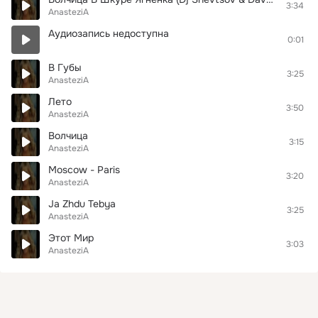
3:34
AnasteziA
Аудиозапись недоступна
0:01
В Губы
3:25
AnasteziA
Лето
3:50
AnasteziA
Волчица
3:15
AnasteziA
Moscow - Paris
3:20
AnasteziA
Ja Zhdu Tebya
3:25
AnasteziA
Этот Мир
3:03
AnasteziA