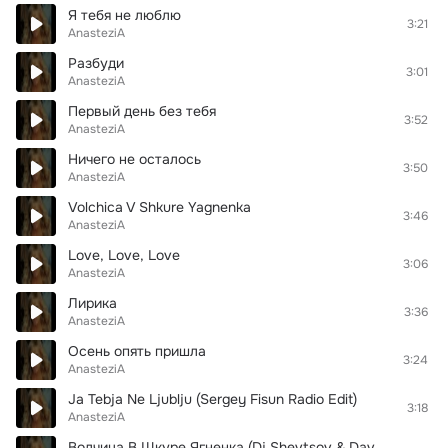
Я тебя не люблю
3:21
AnasteziA
Разбуди
3:01
AnasteziA
Первый день без тебя
3:52
AnasteziA
Ничего не осталось
3:50
AnasteziA
Volchica V Shkure Yagnenka
3:46
AnasteziA
Love, Love, Love
3:06
AnasteziA
Лирика
3:36
AnasteziA
Осень опять пришла
3:24
AnasteziA
Ja Tebja Ne Ljublju (Sergey Fisun Radio Edit)
3:18
AnasteziA
Волчица В Шкуре Ягненка (Dj Shevtsov & Dave Ramone Radio Mix)