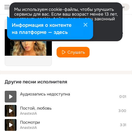
Войти
Мы используем cookie-файлы, чтобы улучшить
сервисы для вас. Если ваш возраст менее 13 лет,
настроить cookie-файлы должен ваш законный
представитель.
Больше информации
Информация о контенте
Ты не тот ,который Pinsk@67
Разрешить все
Настроить
на платформе — здесь
AnasteziA
Слушать
Другие песни исполнителя
Аудиозапись недоступна
0:01
Постой, любовь
3:00
AnasteziA
Посмотри
3:31
AnasteziA