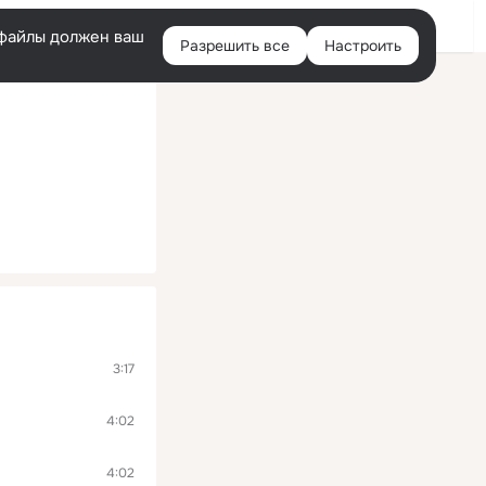
Войти
e-файлы должен ваш
Разрешить все
Настроить
Правая
колонка
3:17
4:02
4:02