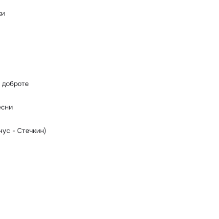
ки
 доброте
есни
нус - Стечкин)