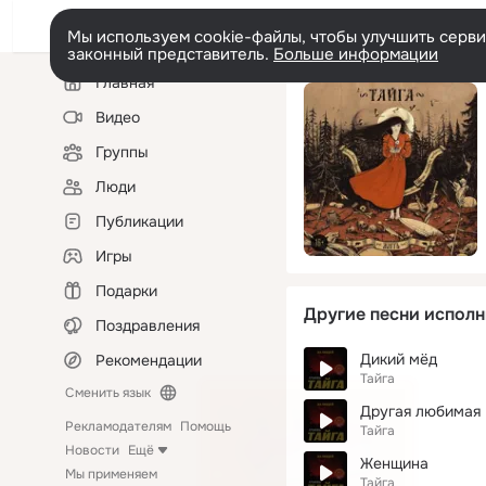
Мы используем cookie-файлы, чтобы улучшить сервис
законный представитель.
Больше информации
Левая
Главная
колонка
Видео
Группы
Люди
Публикации
Игры
Подарки
Другие песни исполн
Поздравления
Дикий мёд
Рекомендации
Тайга
Сменить язык
Другая любимая
Рекламодателям
Помощь
Тайга
Новости
Ещё
Женщина
Мы применяем
Тайга