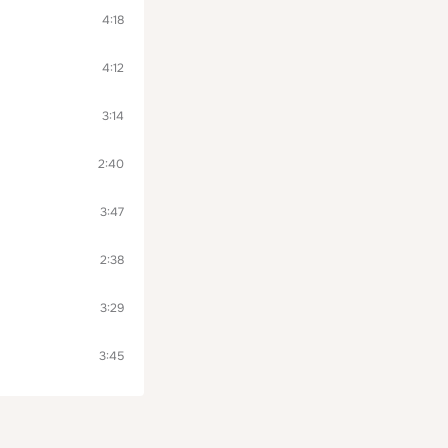
4:18
4:12
3:14
2:40
3:47
2:38
3:29
3:45