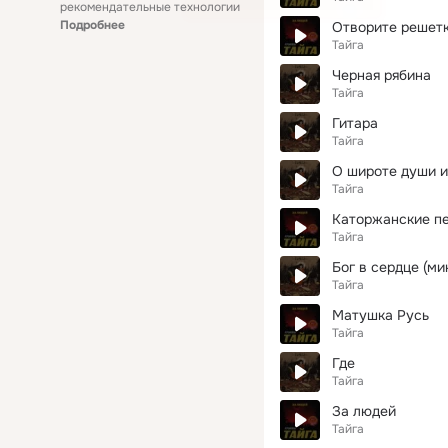
рекомендательные технологии
Подробнее
Отворите решет
Тайга
Черная рябина
Тайга
Гитара
Тайга
О широте души и
Тайга
Каторжанские п
Тайга
Бог в сердце (ми
Тайга
Матушка Русь
Тайга
Где
Тайга
За людей
Тайга