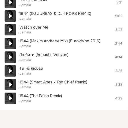
3:21
Jamala
1944 (DJ JURBAS & DJ TROPS REMIX)
5:02
Jamala
Watch over Me
5:47
Jamala
1944 (Maxim Andreev Mix) (Eurovision 2016)
3:44
Jamala
Любити (Acoustic Version)
4:34
Jamala
Ты из любви
3:25
Jamala
1944 (Smart Apes x Ton Chief Remix)
5:33
Jamala
1944 (The Faino Remix)
4:29
Jamala