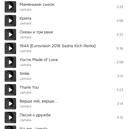
Маменькин сынок
3:33
Jamala
Крила
3:56
Jamala
Океан и три реки
3:32
Jamala
1944 (Eurovision 2016 Sasha Kich Remix)
5:36
Jamala
You're Made of Love
3:58
Jamala
Smile
3:12
Jamala
Thank You
3:23
Jamala
Верше мій, верше...
3:14
Jamala
Песня о дружбе
5:10
Jamala
It's me, Jamala