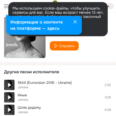
Войти
Мы используем cookie-файлы, чтобы улучшить
сервисы для вас. Если ваш возраст менее 13 лет,
настроить cookie-файлы должен ваш законный
представитель.
Больше информации
Информация о контенте
Find Me
Разрешить все
Настроить
на платформе — здесь
Jamala
Слушать
Другие песни исполнителя
1944 (Eurovision 2016 - Ukraine)
2:52
Jamala
Иные
3:26
Jamala
Шлях додому
4:26
Jamala