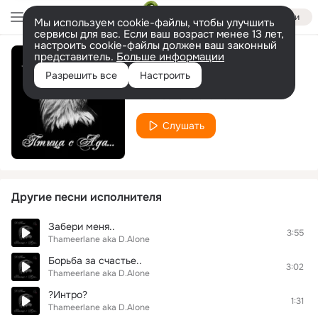
Войти
Мы используем cookie-файлы, чтобы улучшить
сервисы для вас. Если ваш возраст менее 13 лет,
настроить cookie-файлы должен ваш законный
представитель.
Больше информации
Птица с Ада..
Разрешить все
Настроить
Thameerlane aka D.Alone
Слушать
Другие песни исполнителя
Забери меня..
3:55
Thameerlane aka D.Alone
Борьба за счастье..
3:02
Thameerlane aka D.Alone
?Интро?
1:31
Thameerlane aka D.Alone