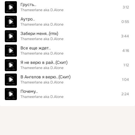
Грусть..
3:12
Thameerlane aka D.Alone
Аутро..
0:55
Thameerlane aka D.Alone
Забери меня..(rmx)
3:44
Thameerlane aka D.Alone
Все еще ждет..
4:16
Thameerlane aka D.Alone
Я не верю в рай..(Скит)
1:12
Thameerlane aka D.Alone
В Ангелов я верю..(Скит)
1:04
Thameerlane aka D.Alone
Почему..
2:24
Thameerlane aka D.Alone