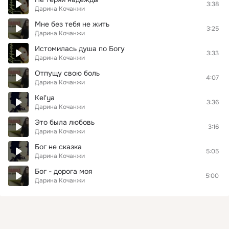
3:38
Дарина Кочанжи
Мне без тебя не жить
3:25
Дарина Кочанжи
Истомилась душа по Богу
3:33
Дарина Кочанжи
Отпущу свою боль
4:07
Дарина Кочанжи
Kel'ya
3:36
Дарина Кочанжи
Это была любовь
3:16
Дарина Кочанжи
Бог не сказка
5:05
Дарина Кочанжи
Бог - дорога моя
5:00
Дарина Кочанжи