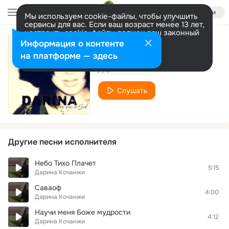
Войти
Мы используем cookie-файлы, чтобы улучшить
сервисы для вас. Если ваш возраст менее 13 лет,
настроить cookie-файлы должен ваш законный
представитель.
Больше информации
Информация о контенте
Alpha i Omega
Разрешить все
Настроить
на платформе — здесь
Дарина Кочанжи
Слушать
Другие песни исполнителя
Небо Тихо Плачет
5:15
Дарина Кочанжи
Саваоф
4:00
Дарина Кочанжи
Научи меня Боже мудрости
4:12
Дарина Кочанжи