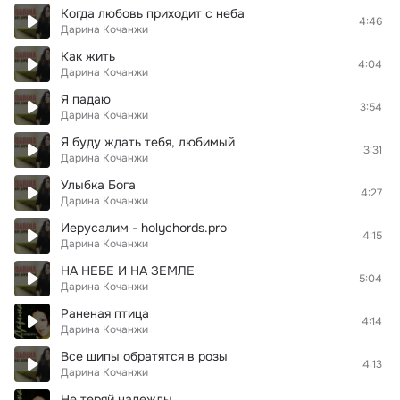
Когда любовь приходит с неба
4:46
Дарина Кочанжи
Как жить
4:04
Дарина Кочанжи
Я падаю
3:54
Дарина Кочанжи
Я буду ждать тебя, любимый
3:31
Дарина Кочанжи
Улыбка Бога
4:27
Дарина Кочанжи
Иерусалим - holychords.pro
4:15
Дарина Кочанжи
НА НЕБЕ И НА ЗЕМЛЕ
5:04
Дарина Кочанжи
Раненая птица
4:14
Дарина Кочанжи
Все шипы обратятся в розы
4:13
Дарина Кочанжи
Не теряй надежды