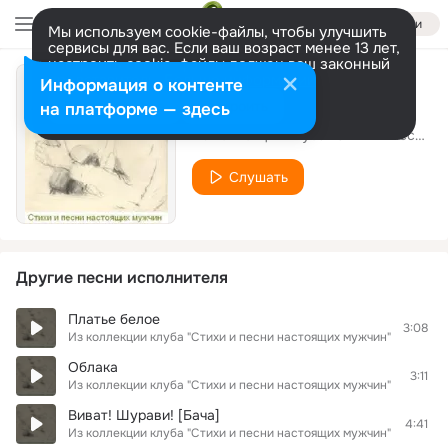
Войти
Мы используем cookie-файлы, чтобы улучшить
сервисы для вас. Если ваш возраст менее 13 лет,
настроить cookie-файлы должен ваш законный
представитель.
Больше информации
Информация о контенте
Дивизия ДОН-100
Разрешить все
Настроить
на платформе — здесь
Из коллекции клуба "Стихи и песни настоящих мужчин"
Слушать
Другие песни исполнителя
Платье белое
3:08
Из коллекции клуба "Стихи и песни настоящих мужчин"
Облака
3:11
Из коллекции клуба "Стихи и песни настоящих мужчин"
Виват! Шурави! [Бача]
4:41
Из коллекции клуба "Стихи и песни настоящих мужчин"