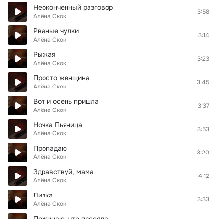
Неоконченный разговор
3:58
Алёна Скок
Рваные чулки
3:14
Алёна Скок
Рыжая
3:23
Алёна Скок
Просто женщина
3:45
Алёна Скок
Вот и осень пришла
3:37
Алёна Скок
Ночка Пьяница
3:53
Алёна Скок
Пропадаю
3:20
Алёна Скок
Здравствуй, мама
4:12
Алёна Скок
Лизка
3:33
Алёна Скок
Пожинаю, что посеяла