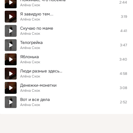
2:44
Алёна Скок
Я завидую тем...
3:19
Алёна Скок
Скучаю по маме
4:41
Алёна Скок
Телогрейка
3:47
Алёна Скок
Яблонька
3:40
Алёна Скок
Люди разные здесь…
4:58
Алёна Скок
Денежки-монетки
3:08
Алёна Скок
Вот и все дела
2:52
Алёна Скок