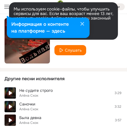
Войти
Мы используем cookie-файлы, чтобы улучшить
сервисы для вас. Если ваш возраст менее 13 лет,
настроить cookie-файлы должен ваш законный
представитель.
Больше информации
Информация о контенте
Казачья
Разрешить все
Настроить
на платформе — здесь
Алёна Скок
Слушать
Другие песни исполнителя
Не судите строго
3:29
Алёна Скок
Саночки
3:32
Алёна Скок
Была девка
3:57
Алёна Скок