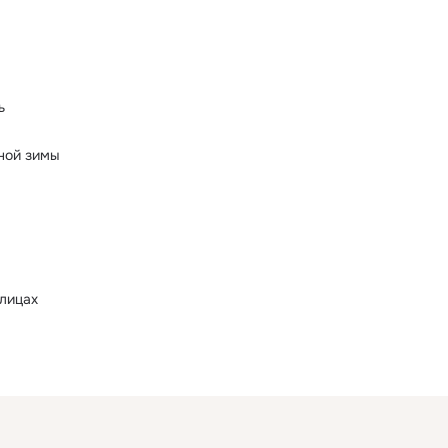
ь
дной зимы
лицах