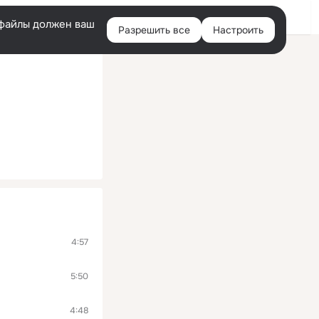
Войти
e-файлы должен ваш
Разрешить все
Настроить
Правая
колонка
4:57
5:50
4:48