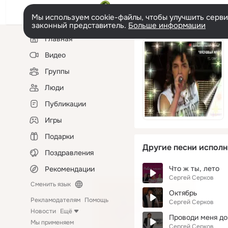
Мы используем cookie-файлы, чтобы улучшить сервис
законный представитель.
Больше информации
Левая
Главная
колонка
Видео
Группы
Люди
Публикации
Игры
Подарки
Другие песни исполн
Поздравления
Что ж ты, лето
Рекомендации
Сергей Серков
Сменить язык
Октябрь
Рекламодателям
Помощь
Сергей Серков
Новости
Ещё
Проводи меня д
Мы применяем
Сергей Серков