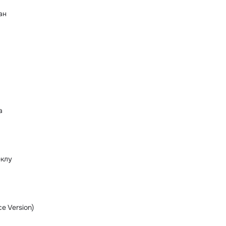
ан
а
еклу
e Version)