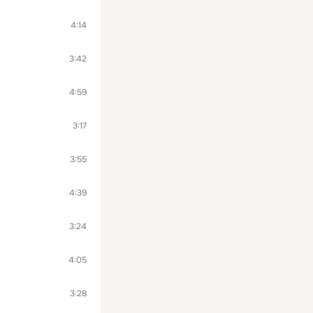
4:14
3:42
4:59
3:17
3:55
4:39
3:24
4:05
3:28