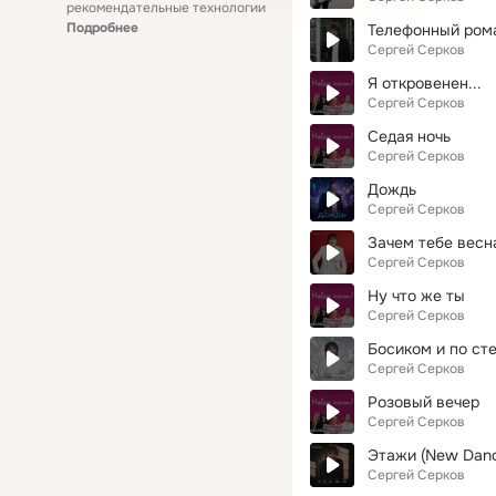
рекомендательные технологии
Подробнее
Телефонный ром
Сергей Серков
Я откровенен...
Сергей Серков
Седая ночь
Сергей Серков
Дождь
Сергей Серков
Зачем тебе весн
Сергей Серков
Ну что же ты
Сергей Серков
Босиком и по ст
Сергей Серков
Розовый вечер
Сергей Серков
Этажи (New Danc
Сергей Серков