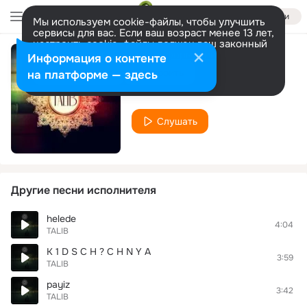
Войти
Мы используем cookie-файлы, чтобы улучшить
сервисы для вас. Если ваш возраст менее 13 лет,
настроить cookie-файлы должен ваш законный
представитель.
Больше информации
Информация о контенте
Lost meaninG
Разрешить все
Настроить
на платформе — здесь
TALIB
Слушать
Другие песни исполнителя
helede
4:04
TALIB
K 1 D S C H ? C H N Y A
3:59
TALIB
payiz
3:42
TALIB