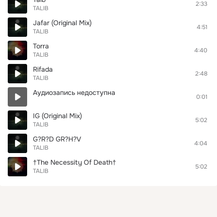
2:33
TALIB
Jafar (Original Mix)
4:51
TALIB
Torra
4:40
TALIB
Rifada
2:48
TALIB
Аудиозапись недоступна
0:01
IG (Original Mix)
5:02
TALIB
G?R?D GR?H?V
4:04
TALIB
†The Necessity Of Death†
5:02
TALIB