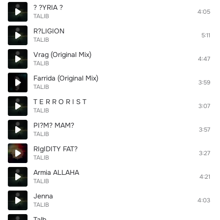
? ?YRIA ?
4:05
TALIB
R?LIGION
5:11
TALIB
Vrag (Original Mix)
4:47
TALIB
Farrida (Original Mix)
3:59
TALIB
T E R R O R I S T
3:07
TALIB
PI?M? MAM?
3:57
TALIB
RIgIDITY FAT?
3:27
TALIB
Armia ALLAHA
4:21
TALIB
Jenna
4:03
TALIB
Talb