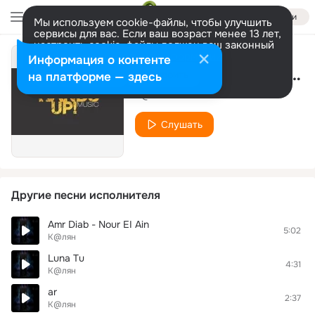
Войти
Мы используем cookie-файлы, чтобы улучшить
сервисы для вас. Если ваш возраст менее 13 лет,
настроить cookie-файлы должен ваш законный
представитель.
Больше информации
Информация о контенте
Hands Up!(6.12.2013)_015
Разрешить все
Настроить
на платформе — здесь
К@лян
Слушать
Другие песни исполнителя
Amr Diab - Nour EI Ain
5:02
К@лян
Luna Tu
4:31
К@лян
ar
2:37
К@лян