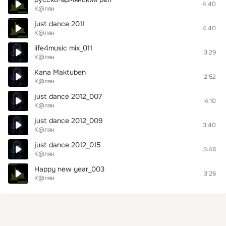
4:40
К@лян
just dance 2011
4:40
К@лян
life4music mix_011
3:29
К@лян
Kana Maktuben
2:52
К@лян
just dance 2012_007
4:10
К@лян
just dance 2012_009
3:40
К@лян
just dance 2012_015
3:46
К@лян
Happy new year_003
3:26
К@лян