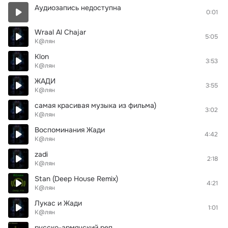
Аудиозапись недоступна
0:01
Wraal Al Chajar
5:05
К@лян
Klon
3:53
К@лян
ЖАДИ
3:55
К@лян
самая красивая музыка из фильма)
3:02
К@лян
Воспоминания Жади
4:42
К@лян
zadi
2:18
К@лян
Stan (Deep House Remix)
4:21
К@лян
Лукас и Жади
1:01
К@лян
русско-армянский реп