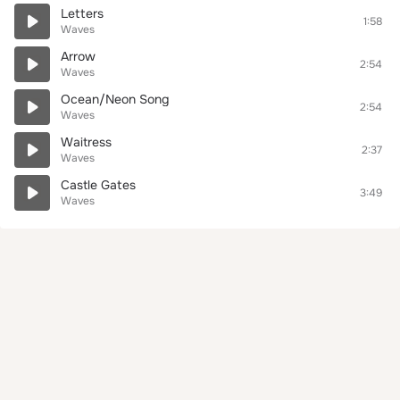
Letters
1:58
Waves
Arrow
2:54
Waves
Ocean/Neon Song
2:54
Waves
Waitress
2:37
Waves
Castle Gates
3:49
Waves