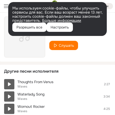
Войти
Мы используем cookie-файлы, чтобы улучшить
сервисы для вас. Если ваш возраст менее 13 лет,
настроить cookie-файлы должен ваш законный
представитель.
Больше информации
At The Beach
Разрешить все
Настроить
Waves
Слушать
Другие песни исполнителя
Thoughts From Venus
2:27
Waves
Waterlady Song
3:34
Waves
Wornout Rocker
4:25
Waves