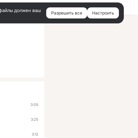
Войти
e-файлы должен ваш
Разрешить все
Настроить
Правая
колонка
3:05
3:25
3:12