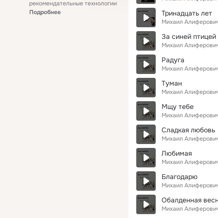
рекомендательные технологии
Подробнее
Тринадцать лет
Михаил Алиферови
За синей птицей
Михаил Алиферови
Радуга
Михаил Алиферови
Туман
Михаил Алиферови
Мщу тебе
Михаил Алиферови
Сладкая любовь
Михаил Алиферови
Любимая
Михаил Алиферови
Благодарю
Михаил Алиферови
Обалденная вес
Михаил Алиферови