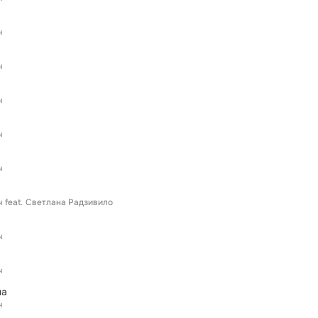
ч
ч
ч
ч
ч
ч
feat.
Светлана Радзивило
ч
ч
на
ч