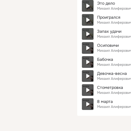
Это дело
Михаил Алиферови
Проигрался
Михаил Алиферови
Запах удачи
Михаил Алиферови
Осиповичи
Михаил Алиферови
Бабочка
Михаил Алиферови
Девочка-весна
Михаил Алиферови
Стометровка
Михаил Алиферови
8 марта
Михаил Алиферови