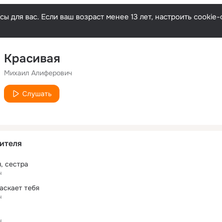
ы для вас. Если ваш возраст менее 13 лет, настроить cooki
Красивая
Михаил Алиферович
Слушать
ителя
, сестра
ч
аскает тебя
ч
ч