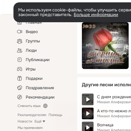
Мы используем cookie-файлы, чтобы улучшить сервис
законный представитель.
Больше информации
Левая
Главная
колонка
Видео
Группы
Люди
Публикации
Игры
Подарки
Другие песни исполн
Поздравления
С днем рождения
Рекомендации
Михаил Алиферови
Сменить язык
А кто-то нежно л
Рекламодателям
Помощь
Михаил Алиферови
Новости
Ещё
Волчица
Мы применяем
Михаил Алиферови