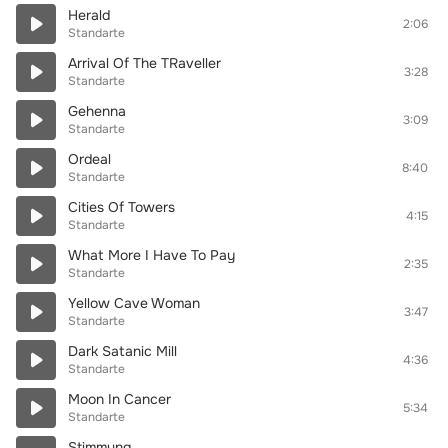
Herald
2:06
Standarte
Arrival Of The TRaveller
3:28
Standarte
Gehenna
3:09
Standarte
Ordeal
8:40
Standarte
Cities Of Towers
4:15
Standarte
What More I Have To Pay
2:35
Standarte
Yellow Cave Woman
3:47
Standarte
Dark Satanic Mill
4:36
Standarte
Moon In Cancer
5:34
Standarte
Stimmung