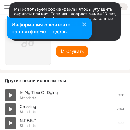
Войти
Мы используем cookie-файлы, чтобы улучшить
сервисы для вас. Если ваш возраст менее 13 лет,
настроить cookie-файлы должен ваш законный
представитель.
Больше информации
Информация о контенте
Dysangelium
Разрешить все
Настроить
на платформе — здесь
Standarte
Слушать
Другие песни исполнителя
In My Time Of Dying
8:01
Standarte
Crossing
2:44
Standarte
N.T.F.B.Y
2:22
Standarte