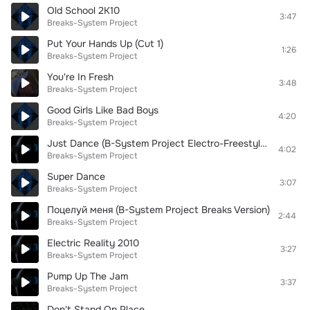
Old School 2K10
3:47
Breaks-System Project
Put Your Hands Up (Cut 1)
1:26
Breaks-System Project
You're In Fresh
3:48
Breaks-System Project
Good Girls Like Bad Boys
4:20
Breaks-System Project
Just Dance (B-System Project Electro-Freestyle Music Mix)
4:02
Breaks-System Project
Super Dance
3:07
Breaks-System Project
Поцелуй меня (B-System Project Breaks Version)
2:44
Breaks-System Project
Electric Reality 2010
3:27
Breaks-System Project
Pump Up The Jam
3:37
Breaks-System Project
Don't Stand On Place