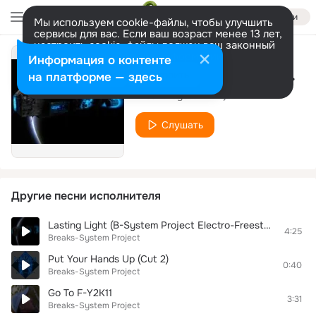
Войти
Мы используем cookie-файлы, чтобы улучшить
сервисы для вас. Если ваш возраст менее 13 лет,
настроить cookie-файлы должен ваш законный
представитель.
Больше информации
Информация о контенте
Полчаса (B-System Project Freestyle-Breaks Music Mix)
Разрешить все
Настроить
на платформе — здесь
Breaks-System Project
Слушать
Другие песни исполнителя
Lasting Light (B-System Project Electro-Freestyle Music Mix)
4:25
Breaks-System Project
Put Your Hands Up (Cut 2)
0:40
Breaks-System Project
Go To F-Y2K11
3:31
Breaks-System Project