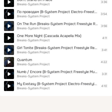
3:36
Breaks-System Project
По проводам (B-System Project Electro-Freestyle Music Mix)
3:54
Breaks-System Project
On The Run (Breaks-System Project Freestyle Remix)
3:56
Breaks-System Project
One More Night (Cascada Acapella Mix)
4:11
Breaks-System Project
Girl Tonite (Breaks-System Project Freestyle Remix)
3:41
Breaks-System Project
Quantum
4:22
Breaks-System Project
Numb / Encore (B-System Project Freestyle Music Mix)
3:31
Breaks-System Project
My Exstasy (B-System Project Electro-Freestyle Music Mix)
4:10
Breaks-System Project