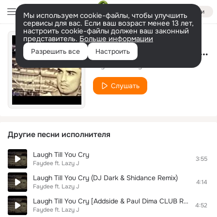
Войти
Мы используем cookie-файлы, чтобы улучшить
сервисы для вас. Если ваш возраст менее 13 лет,
настроить cookie-файлы должен ваш законный
представитель.
Больше информации
?Laugh Till You Cry (DJ Dark & Shidance Extended Remix)
Разрешить все
Настроить
Faydee ft. Lazy J
Слушать
Другие песни исполнителя
Laugh Till You Cry
3:55
Faydee ft. Lazy J
Laugh Till You Cry (DJ Dark & Shidance Remix)
4:14
Faydee ft. Lazy J
Laugh Till You Cry [Addside & Paul Dima CLUB REMIX]
4:52
Faydee ft. Lazy J