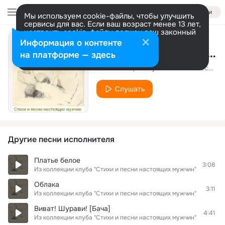
Войти
Мы используем cookie-файлы, чтобы улучшить
сервисы для вас. Если ваш возраст менее 13 лет,
настроить cookie-файлы должен ваш законный
представитель.
Больше информации
Информация о контенте
Зеленая фуражка (В. Бельдягин)
Разрешить все
Настроить
на платформе — здесь
Из коллекции клуба "Стихи и песни настоящих мужчин"
Слушать
Другие песни исполнителя
Платье белое
3:08
Из коллекции клуба "Стихи и песни настоящих мужчин"
Облака
3:11
Из коллекции клуба "Стихи и песни настоящих мужчин"
Виват! Шурави! [Бача]
4:41
Из коллекции клуба "Стихи и песни настоящих мужчин"