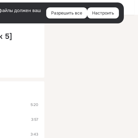
Войти
e-файлы должен ваш
Разрешить все
Настроить
Правая
колонка
k 5]
5:20
3:57
3:43