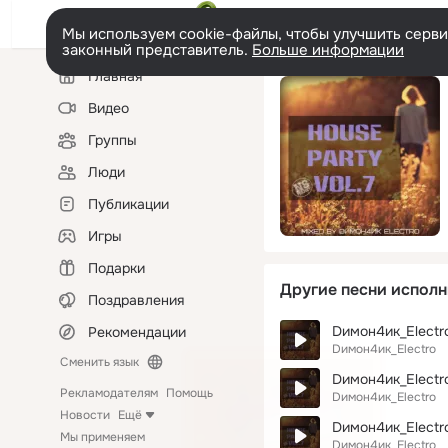
Мы используем cookie-файлы, чтобы улучшить сервис
законный представитель.
Больше информации
Левая
Главная
колонка
Видео
Группы
Люди
Публикации
Игры
Подарки
Другие песни исполн
Поздравления
Dимон4ик_Electro
Рекомендации
Dимон4ик_Electro
Сменить язык
Dимон4ик_Electro
Рекламодателям
Помощь
Dимон4ик_Electro
Новости
Ещё
Dимон4ик_Electr
Мы применяем
Dимон4ик_Electro