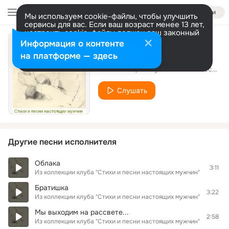
Войти
Мы используем cookie-файлы, чтобы улучшить
сервисы для вас. Если ваш возраст менее 13 лет,
настроить cookie-файлы должен ваш законный
представитель.
Больше информации
Информация о контенте
Родина
Разрешить все
Настроить
на платформе — здесь
Из коллекции клуба "Стихи и песни настоящих мужчин"
Слушать
Другие песни исполнителя
Облака
3:11
Из коллекции клуба "Стихи и песни настоящих мужчин"
Братишка
3:22
Из коллекции клуба "Стихи и песни настоящих мужчин"
Мы выходим на рассвете...
2:58
Из коллекции клуба "Стихи и песни настоящих мужчин"