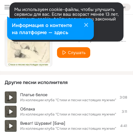
Войти
Мы используем cookie-файлы, чтобы улучшить
сервисы для вас. Если ваш возраст менее 13 лет,
настроить cookie-файлы должен ваш законный
представитель.
Больше информации
Информация о контенте
Одуванчики
Разрешить все
Настроить
на платформе — здесь
Из коллекции клуба "Стихи и песни настоящих мужчин"
Слушать
Другие песни исполнителя
Платье белое
3:08
Из коллекции клуба "Стихи и песни настоящих мужчин"
Облака
3:11
Из коллекции клуба "Стихи и песни настоящих мужчин"
Виват! Шурави! [Бача]
4:41
Из коллекции клуба "Стихи и песни настоящих мужчин"