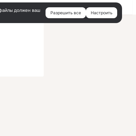
Войти
e-файлы должен ваш
Разрешить все
Настроить
Правая
колонка