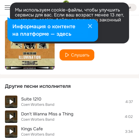
Войти
Мы используем cookie-файлы, чтобы улучшить
сервисы для вас. Если ваш возраст менее 13 лет,
настроить cookie-файлы должен ваш законный
представитель.
Больше информации
Информация о контенте
Ain't No Way
Разрешить все
Настроить
на платформе — здесь
Coen Wolters Band
Слушать
Другие песни исполнителя
Suite 1210
4:37
Coen Wolters Band
Don't Wanna Miss a Thing
4:02
Coen Wolters Band
Kings Cafe
3:34
Coen Wolters Band