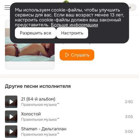
Войти
Мы используем cookie-файлы, чтобы улучшить
сервисы для вас. Если ваш возраст менее 13 лет,
настроить cookie-файлы должен ваш законный
представитель.
Больше информации
10 (52-й альбом)
Разрешить все
Настроить
Правильная музыка™
Слушать
Другие песни исполнителя
21 (64-й альбом)
2:50
Правильная музыка™
Холостой
3:05
Правильная музыка™
Shaman - Дельтаплан
3:00
Правильная музыка™