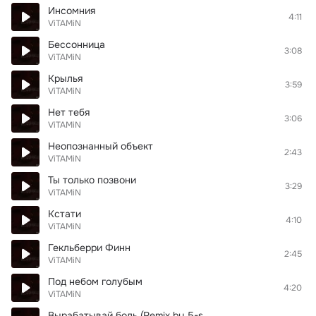
Инсомния
4:11
ViTAMiN
Бессонница
3:08
ViTAMiN
Крылья
3:59
ViTAMiN
Нет тебя
3:06
ViTAMiN
Неопознанный объект
2:43
ViTAMiN
Ты только позвони
3:29
ViTAMiN
Кстати
4:10
ViTAMiN
Гекльберри Финн
2:45
ViTAMiN
Под небом голубым
4:20
ViTAMiN
Вырабатывай боль (Remix by 5-s