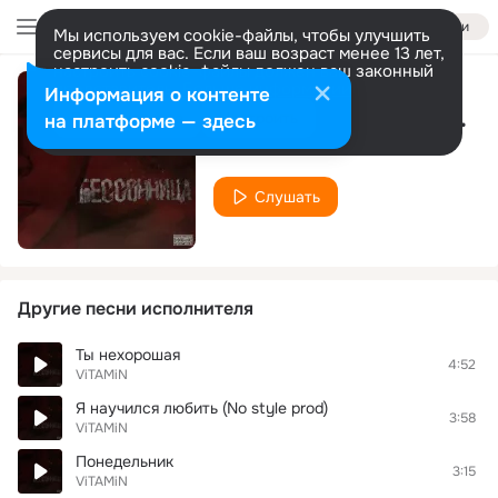
Войти
Мы используем cookie-файлы, чтобы улучшить
сервисы для вас. Если ваш возраст менее 13 лет,
настроить cookie-файлы должен ваш законный
представитель.
Больше информации
Информация о контенте
Вырабатывай боль (prod. by No Beatz)
Разрешить все
Настроить
на платформе — здесь
ViTAMiN
Слушать
Другие песни исполнителя
Ты нехорошая
4:52
ViTAMiN
Я научился любить (No style prod)
3:58
ViTAMiN
Понедельник
3:15
ViTAMiN