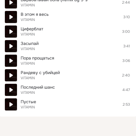
2:44
ViTAMiN
В этом я весь
3:10
ViTAMiN
Циферблат
3:00
ViTAMiN
Засыпай
3:41
ViTAMiN
Пора прощаться
3:06
ViTAMiN
Рандеву с убийцей
2:40
ViTAMiN
Последний шанс
4:47
ViTAMiN
Пустые
2:53
ViTAMiN