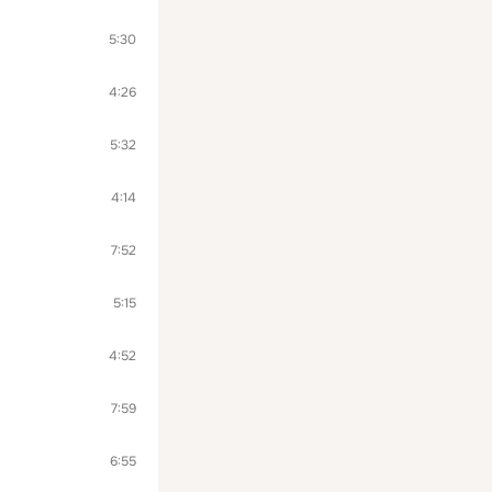
5:30
4:26
5:32
4:14
7:52
5:15
4:52
7:59
6:55