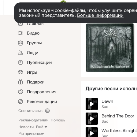
Мы используем cookie-файлы, чтобы улучшить сервис
законный представитель.
Больше информации
Левая
Главная
колонка
Видео
Группы
Люди
Публикации
Игры
Подарки
Другие песни исполн
Поздравления
Dawn
Рекомендации
Sad
Сменить язык
Behind The Door
Рекламодателям
Помощь
Sad
Новости
Ещё
Worthless Almigh
Мы применяем
Sad