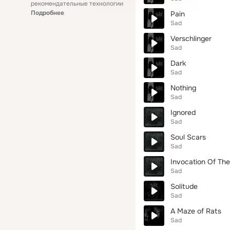
рекомендательные технологии
Подробнее
Pain
Sad
Verschlinger
Sad
Dark
Sad
Nothing
Sad
Ignored
Sad
Soul Scars
Sad
Invocation Of The 
Sad
Solitude
Sad
A Maze of Rats
Sad