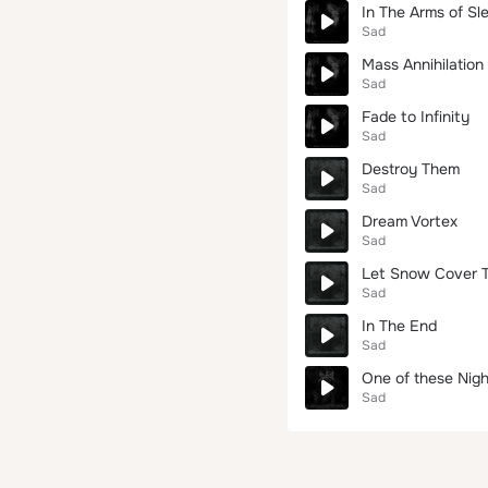
In The Arms of Sl
Sad
Mass Annihilation
Sad
Fade to Infinity
Sad
Destroy Them
Sad
Dream Vortex
Sad
Let Snow Cover T
Sad
In The End
Sad
One of these Nig
Sad