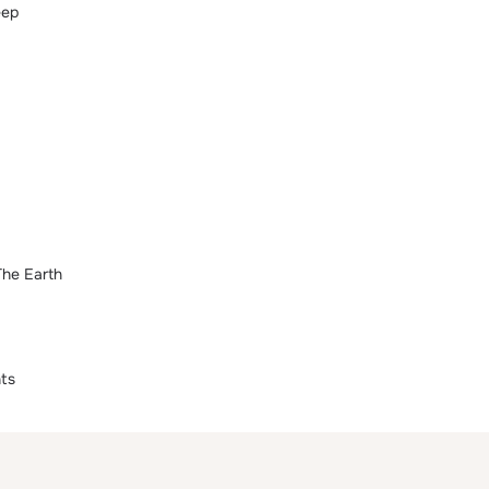
eep
he Earth
hts