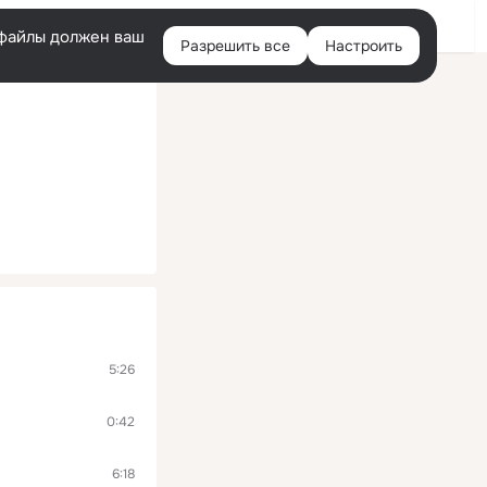
Войти
e-файлы должен ваш
Разрешить все
Настроить
Правая
колонка
5:26
0:42
6:18