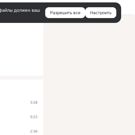
Войти
e-файлы должен ваш
Разрешить все
Настроить
Правая
колонка
3:28
5:23
2:36