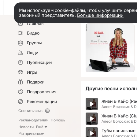
Мы используем cookie-файлы, чтобы улучшить сервис
законный представитель.
Больше информации
Левая
Главная
колонка
Видео
Группы
Люди
Публикации
Игры
Подарки
Другие песни исполн
Поздравления
Живи В Кайф (Rad
Рекомендации
Алеся Боярских & 
Сменить язык
Живи В Кайф (Clu
Рекламодателям
Помощь
Алеся Боярских & 
Новости
Ещё
Губы ванильные
Мы применяем
Алеся Боярских & 