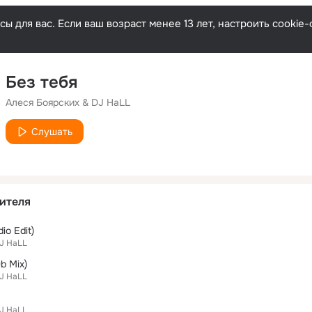
ы для вас. Если ваш возраст менее 13 лет, настроить cooki
Без тебя
Алеся Боярских & DJ HaLL
Слушать
ителя
io Edit)
DJ HaLL
b Mix)
DJ HaLL
DJ HaLL