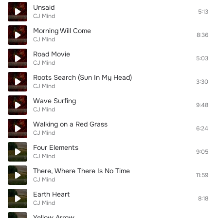
Unsaid
5:13
CJ Mind
Morning Will Come
8:36
CJ Mind
Road Movie
5:03
CJ Mind
Roots Search (Sun In My Head)
3:30
CJ Mind
Wave Surfing
9:48
CJ Mind
Walking on a Red Grass
6:24
CJ Mind
Four Elements
9:05
CJ Mind
There, Where There Is No Time
11:59
CJ Mind
Earth Heart
8:18
CJ Mind
Yellow Arrow