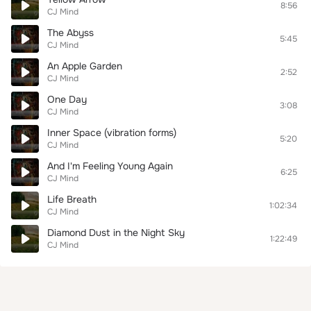
8:56
CJ Mind
The Abyss
5:45
CJ Mind
An Apple Garden
2:52
CJ Mind
One Day
3:08
CJ Mind
Inner Space (vibration forms)
5:20
CJ Mind
And I'm Feeling Young Again
6:25
CJ Mind
Life Breath
1:02:34
CJ Mind
Diamond Dust in the Night Sky
1:22:49
CJ Mind