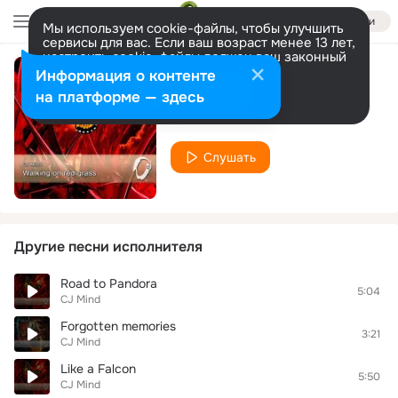
Войти
Мы используем cookie-файлы, чтобы улучшить
сервисы для вас. Если ваш возраст менее 13 лет,
настроить cookie-файлы должен ваш законный
представитель.
Больше информации
Информация о контенте
Digital Sky in the Windows of a Skyscrapers
Разрешить все
Настроить
на платформе — здесь
CJ Mind
Слушать
Другие песни исполнителя
Road to Pandora
5:04
CJ Mind
Forgotten memories
3:21
CJ Mind
Like a Falcon
5:50
CJ Mind