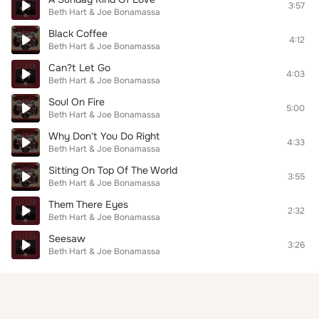
3:57
Beth Hart & Joe Bonamassa
Black Coffee
4:12
Beth Hart & Joe Bonamassa
Can?t Let Go
4:03
Beth Hart & Joe Bonamassa
Soul On Fire
5:00
Beth Hart & Joe Bonamassa
Why Don't You Do Right
4:33
Beth Hart & Joe Bonamassa
Sitting On Top Of The World
3:55
Beth Hart & Joe Bonamassa
Them There Eyes
2:32
Beth Hart & Joe Bonamassa
Seesaw
3:26
Beth Hart & Joe Bonamassa