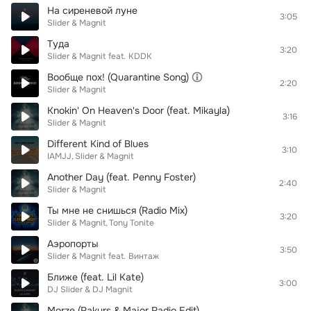
На сиреневой луне
3:05
Slider & Magnit
Туда
3:20
Slider & Magnit
feat.
KDDK
Вообще пох! (Quarantine Song)
2:20
Slider & Magnit
Knokin' On Heaven's Door (feat. Mikayla)
3:16
Slider & Magnit
Different Kind of Blues
3:10
IAMJJ
Slider & Magnit
Another Day (feat. Penny Foster)
2:40
Slider & Magnit
Ты мне не снишься (Radio Mix)
3:20
Slider & Magnit
Tony Tonite
Аэропорты
3:50
Slider & Magnit
feat.
Винтаж
Ближе (feat. Lil Kate)
3:00
DJ Slider & DJ Magnit
Morze (Rakurs & Major Radio Edit)