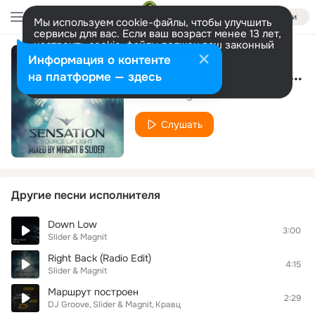
Войти
Мы используем cookie-файлы, чтобы улучшить
сервисы для вас. Если ваш возраст менее 13 лет,
настроить cookie-файлы должен ваш законный
представитель.
Больше информации
Информация о контенте
Right Back (Extended Mix)
Разрешить все
Настроить
на платформе — здесь
Slider & Magnit
Слушать
Другие песни исполнителя
Down Low
3:00
Slider & Magnit
Right Back (Radio Edit)
4:15
Slider & Magnit
Маршрут построен
2:29
DJ Groove
Slider & Magnit
Кравц