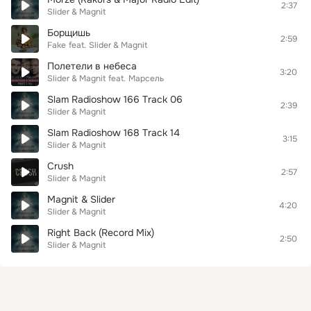
2:37
Slider & Magnit
Борщишь
2:59
Fake
feat.
Slider & Magnit
Полетели в небеса
3:20
Slider & Magnit
feat.
Марсель
Slam Radioshow 166 Track 06
2:39
Slider & Magnit
Slam Radioshow 168 Track 14
3:15
Slider & Magnit
Crush
2:57
Slider & Magnit
Magnit & Slider
4:20
Slider & Magnit
Right Back (Record Mix)
2:50
Slider & Magnit