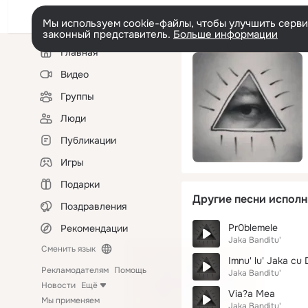
Мы используем cookie-файлы, чтобы улучшить сервис
законный представитель.
Больше информации
Левая
Главная
колонка
Видео
Группы
Люди
Публикации
Игры
Подарки
Другие песни исполн
Поздравления
Pr0blemele
Рекомендации
Jaka Banditu'
Сменить язык
Imnu' lu' Jaka cu
Рекламодателям
Помощь
Jaka Banditu'
Новости
Ещё
Via?a Mea
Мы применяем
Jaka Banditu'