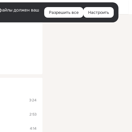
Войти
e-файлы должен ваш
Разрешить все
Настроить
Правая
колонка
3:24
2:53
4:14