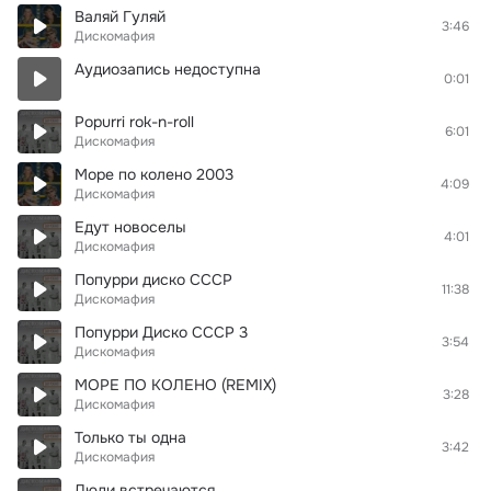
Валяй Гуляй
3:46
Дискомафия
Аудиозапись недоступна
0:01
Popurri rok-n-roll
6:01
Дискомафия
Море по колено 2003
4:09
Дискомафия
Едут новоселы
4:01
Дискомафия
Попурри диско СССР
11:38
Дискомафия
Попурри Диско СССР 3
3:54
Дискомафия
МОРЕ ПО КОЛЕНО (REMIX)
3:28
Дискомафия
Только ты одна
3:42
Дискомафия
Люди встречаются