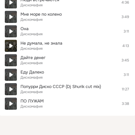
4:36
Дискомафия
Мне море по колено
3:49
Дискомафия
Она
3:11
Дискомафия
Не думала, не знала
4:13
Дискомафия
Дайте денег
3:45
Дискомафия
Еду Далеко
3:11
Дискомафия
Попурри Диско СССР (Dj Shurik cut mix)
11:27
Дискомафия
ПО ЛУЖАМ
3:38
Дискомафия