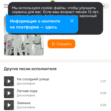
Войти
Мы используем cookie-файлы, чтобы улучшить
сервисы для вас. Если ваш возраст менее 13 лет,
настроить cookie-файлы должен ваш законный
представитель.
Больше информации
Информация о контенте
Раз на Раз
Разрешить все
Настроить
на платформе — здесь
Дискомафия
Слушать
Другие песни исполнителя
На соседней улице
2:37
Дискомафия
Летняя пора
3:39
Дискомафия
Заинька
3:26
Дискомафия