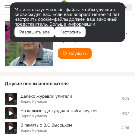
Войти
Мы используем cookie-файлы, чтобы улучшить
сервисы для вас. Если ваш возраст менее 13 лет,
настроить cookie-файлы должен ваш законный
представитель.
Больше информации
Частушки-беспределки
Разрешить все
Настроить
Борис Куликов
Слушать
Другие песни исполнителя
Далеко журавли улители
5:23
Борис Куликов
На калыме где тундра и тайга кругом
4:27
Борис Куликов
В память о В.С.Высоцком
4:06
Борис Куликов