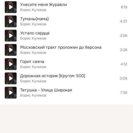
Унесите меня Журавли
6:19
Борис Куликов
Туманы(мама)
4:37
Борис Куликов
Устало сердце
3:58
Борис Куликов
Московский тракт проложен до Херсона
3:28
Борис Куликов
Горит свеча
4:12
Борис Куликов
Дорожная история (Кругом 500)
3:09
Борис Куликов
Тетушка - Улица Широкая
7:36
Борис Куликов