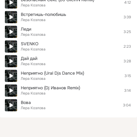
4:12
Лера Козлова
Встретишь-полюбишь
3:39
Лера Козлова
Леди
3:25
Лера Козлова
SVENKO
2:23
Лера Козлова
Дай дай
3:28
Лера Козлова
Неприятно (Ural Djs Dance Mix)
3:15
Лера Козлова
Неприятно (Dj Иванов Remix)
3:14
Лера Козлова
Вова
3:04
Лера Козлова