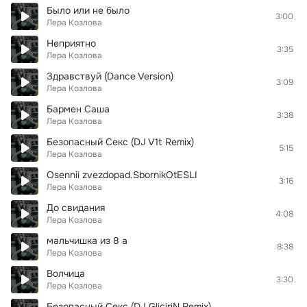
Было или не было
3:00
Лера Козлова
Неприятно
3:35
Лера Козлова
Здравствуй (Dance Version)
3:09
Лера Козлова
Бармен Саша
3:38
Лера Козлова
Безопасный Секс (DJ V1t Remix)
5:15
Лера Козлова
Osennii zvezdopad.SbornikOtESLI
3:16
Лера Козлова
До свидания
4:08
Лера Козлова
мальчишка из 8 а
8:38
Лера Козлова
Волчица
3:30
Лера Козлова
Безопасный Секс (DJ GliciriN Remix)