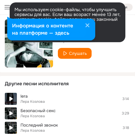
Войти
Мы используем cookie-файлы, чтобы улучшить
сервисы для вас. Если ваш возраст менее 13 лет,
настроить cookie-файлы должен ваш законный
представитель.
Больше информации
Информация о контенте
Я плохая
Разрешить все
Настроить
на платформе — здесь
Лера Козлова
Слушать
Другие песни исполнителя
lera
3:14
Лера Козлова
Безопасный секс
3:29
Лера Козлова
Последний звонок
3:18
Лера Козлова