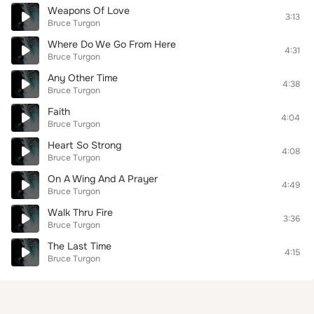
Weapons Of Love
3:13
Bruce Turgon
Where Do We Go From Here
4:31
Bruce Turgon
Any Other Time
4:38
Bruce Turgon
Faith
4:04
Bruce Turgon
Heart So Strong
4:08
Bruce Turgon
On A Wing And A Prayer
4:49
Bruce Turgon
Walk Thru Fire
3:36
Bruce Turgon
The Last Time
4:15
Bruce Turgon