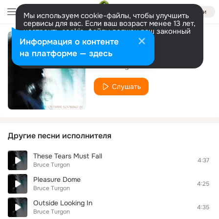
Войти
Мы используем cookie-файлы, чтобы улучшить
сервисы для вас. Если ваш возраст менее 13 лет,
настроить cookie-файлы должен ваш законный
представитель.
Больше информации
Информация о контенте
Living A Lie
Разрешить все
Настроить
на платформе — здесь
Bruce Turgon
Слушать
Другие песни исполнителя
These Tears Must Fall
4:37
Bruce Turgon
Pleasure Dome
4:25
Bruce Turgon
Outside Looking In
4:35
Bruce Turgon